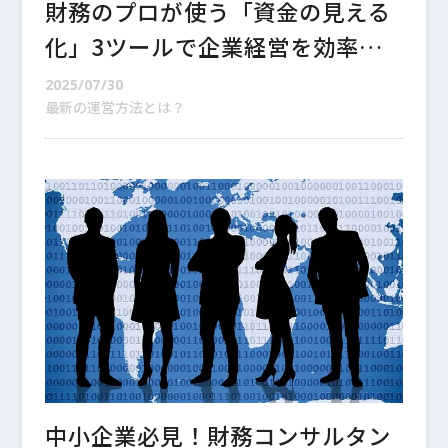
財務のプロが使う「資金の見える
化」3ツールで企業経営を効率化
しよう！
2025/07/30
最新の運営方法とは？
中小企業必見！財務コンサルタン