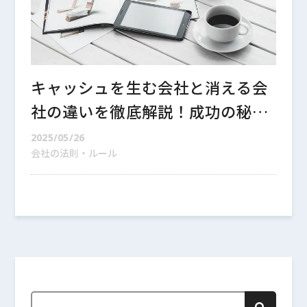
キャッシュを生む会社と消える会
社の違いを徹底解説！成功の秘訣
とは？
2025/05/26
会社の法則・ルール