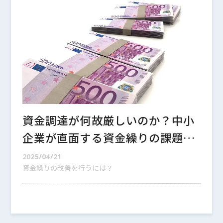
資金調達が何故厳しいのか？中小
企業が直面する資金繰りの課題を
徹底解説
2025/04/21
資金繰りの改善を行うには？